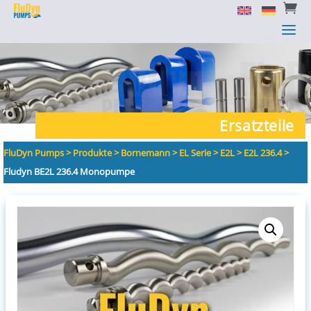


a
a
Ersatzteile
FluDyn Pumps
>
Produkte
>
Bornemann
>
EL Serie
>
E2L
>
E2L 236.4
>
Fludyn BE2L 236.4 Monopumpe