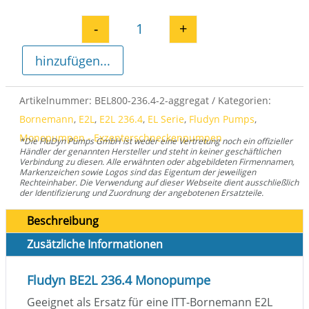
-
+
Fludyn BE2L 236.4 Monopumpe 
hinzufügen...
Artikelnummer:
BEL800-236.4-2-aggregat
Kategorien:
Bornemann
,
E2L
,
E2L 236.4
,
EL Serie
,
Fludyn Pumps
,
Monopumpen - Exzenterschneckenpumpen
*Die FluDyn Pumps GmbH ist weder eine Vertretung noch ein offizieller
Händler der genannten Hersteller und steht in keiner geschäftlichen
Verbindung zu diesen. Alle erwähnten oder abgebildeten Firmennamen,
Markenzeichen sowie Logos sind das Eigentum der jeweiligen
Rechteinhaber. Die Verwendung auf dieser Webseite dient ausschließlich
der Identifizierung und Zuordnung der angebotenen Ersatzteile.
Beschreibung
Zusätzliche Informationen
Fludyn BE2L 236.4 Monopumpe
Geeignet als Ersatz für eine ITT-Bornemann E2L