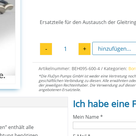
Ersatzteile für den Austausch der Gleitri
-
+
hinzufügen...
Gleitringdichtung E4H 600 Me
Artikelnummer:
BEH095-600-4
Kategorien:
Bo
*Die FluDyn Pumps GmbH ist weder eine Vertretung noch ei
geschäftlichen Verbindung zu diesen. Alle erwähnten od
der jeweiligen Rechteinhaber. Die Verwendung auf dieser 
angebotenen Ersatzteile.
Ich habe eine 
Mein Name
*
n” enthält alle
ichtung benötigen.