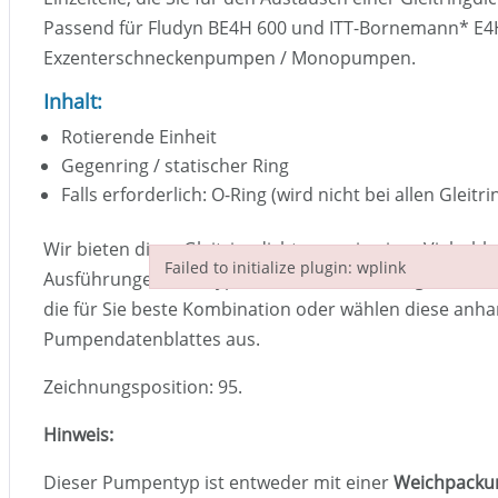
Passend für Fludyn BE4H 600 und ITT-Bornemann
*
E4
Exzenterschneckenpumpen / Monopumpen.
Inhalt:
Rotierende Einheit
Gegenring / statischer Ring
Falls erforderlich: O-Ring (wird nicht bei allen Glei
Wir bieten diese Gleitringdichtungen in einer Vielzahl
Failed to initialize plugin: wplink
Ausführungen und Typen an. Je nach Einsatzgebiet Ihr
Failed to initialize plugin: wplink
die für Sie beste Kombination oder wählen diese anha
Pumpendatenblattes aus.
Zeichnungsposition: 95.
Hinweis:
Dieser Pumpentyp ist entweder mit einer
Weichpacku