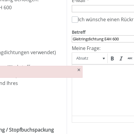
E-Mail
*
H 600
Ich wünsche einen Rückr
Betreff
Meine Frage:
tringdichtungen verwendet)
Absatz
 von Werkstoffen,
×
er Pumpe ermitteln wir
nd Ihres
ng / Stopfbuchspackung