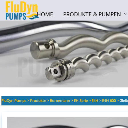
HOME
PRODUKTE & PUMPEN
HOME
PRODUKTE & PUMPEN
FluDyn Pumps
>
Produkte
>
Bornemann
>
EH Serie
>
E4H
>
E4H 600
>
Glei