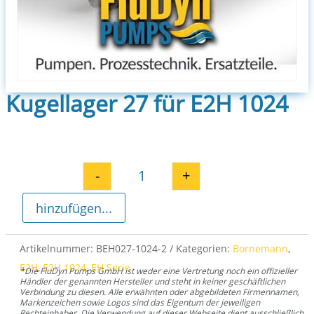
Kugellager 27 für E2H 1024
-
+
Kugellager 27 für E2H 1024 Men
hinzufügen...
Artikelnummer:
BEH027-1024-2
Kategorien:
Bornemann
,
E2H
,
E2H 1024
,
EH Serie
*Die FluDyn Pumps GmbH ist weder eine Vertretung noch ein offizieller
Händler der genannten Hersteller und steht in keiner geschäftlichen
Verbindung zu diesen. Alle erwähnten oder abgebildeten Firmennamen,
Markenzeichen sowie Logos sind das Eigentum der jeweiligen
Rechteinhaber. Die Verwendung auf dieser Webseite dient ausschließlich