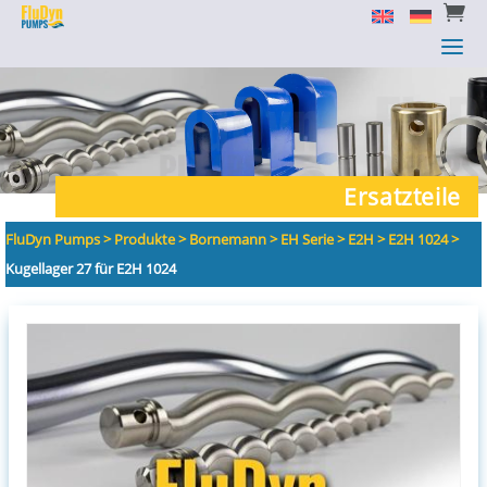


a
a
Ersatzteile
FluDyn Pumps
>
Produkte
>
Bornemann
>
EH Serie
>
E2H
>
E2H 1024
>
Kugellager 27 für E2H 1024