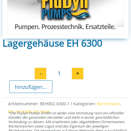
Lagergehäuse EH 6300
-
+
Lagergehäuse EH 6300 Menge
hinzufügen...
Artikelnummer:
BEH002-6300-1
Kategorien:
Bornemann
,
EH
,
EH 6300
,
EH Serie
*Die FluDyn Pumps GmbH ist weder eine Vertretung noch ein offizieller
Händler der genannten Hersteller und steht in keiner geschäftlichen
Verbindung zu diesen. Alle erwähnten oder abgebildeten Firmennamen,
Markenzeichen sowie Logos sind das Eigentum der jeweiligen
Rechteinhaber. Die Verwendung auf dieser Webseite dient ausschließlich