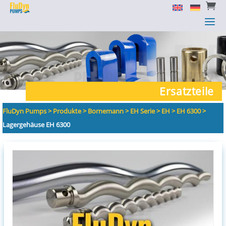


a
a
Ersatzteile
FluDyn Pumps
>
Produkte
>
Bornemann
>
EH Serie
>
EH
>
EH 6300
>
Lagergehäuse EH 6300