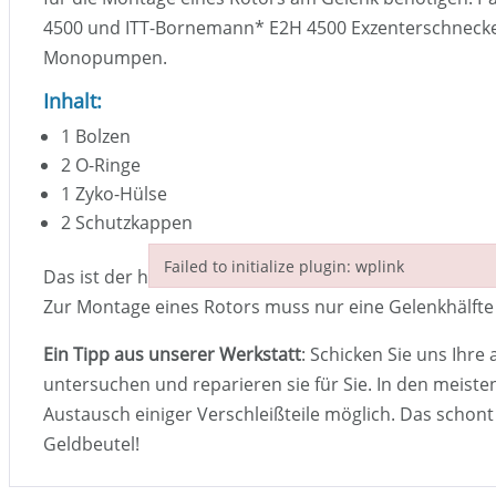
4500 und ITT-Bornemann
*
E2H 4500 Exzenterschnec
Monopumpen.
Inhalt:
1 Bolzen
2 O-Ringe
1 Zyko-Hülse
2 Schutzkappen
Failed to initialize plugin: wplink
Das ist der halbe Inhalt eines “Montage Kit Gelenk f
Failed to initialize plugin: wplink
Zur Montage eines Rotors muss nur eine Gelenkhälft
Ein Tipp aus unserer Werkstatt
: Schicken Sie uns Ihre 
untersuchen und reparieren sie für Sie. In den meisten
Austausch einiger Verschleißteile möglich. Das schon
Geldbeutel!