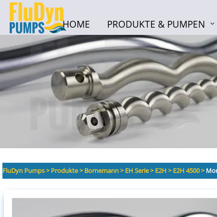
HOME
PRODUKTE & PUMPEN
HOME
PRODUKTE & PUMPEN
FluDyn Pumps
>
Produkte
>
Bornemann
>
EH Serie
>
E2H
>
E2H 4500
>
Mon