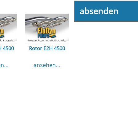
absenden
H 4500
Rotor E2H 4500
n...
ansehen...