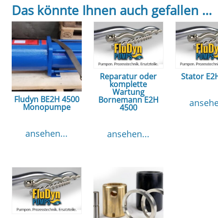
Das könnte Ihnen auch gefallen …
Reparatur oder
Stator E2
komplette
Wartung
Fludyn BE2H 4500
Bornemann E2H
ansehe
Monopumpe
4500
ansehen...
ansehen...