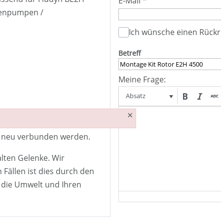
E-Mail
*
kenpumpen /
Ich wünsche einen Rückr
Betreff
Meine Frage:
Absatz
×
ür E2H 4500 Monopumpen”.
e neu verbunden werden.
alten Gelenke. Wir
 Fällen ist dies durch den
t die Umwelt und Ihren