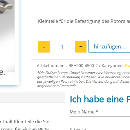
Kleinteile für die Befestigung des Rotors
-
+
hinzufügen...
Montage Kit Rotor E2H 4500 M
Artikelnummer:
BEH900-4500-2
Kategorien:
B
*Die FluDyn Pumps GmbH ist weder eine Vertretung noch ei
geschäftlichen Verbindung zu diesen. Alle erwähnten od
der jeweiligen Rechteinhaber. Die Verwendung auf dieser 
angebotenen Ersatzteile.
Ich habe eine 
Mein Name
*
ält Kleinteile die Sie
assend für Fludyn BE2H