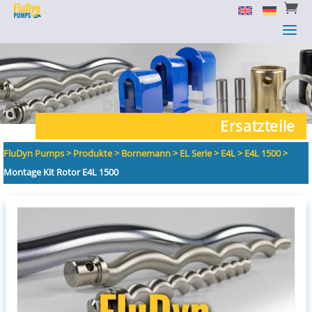


a
a
Ersatzteile
FluDyn Pumps
>
Produkte
>
Bornemann
>
EL Serie
>
E4L
>
E4L 1500
>
Montage Kit Rotor E4L 1500