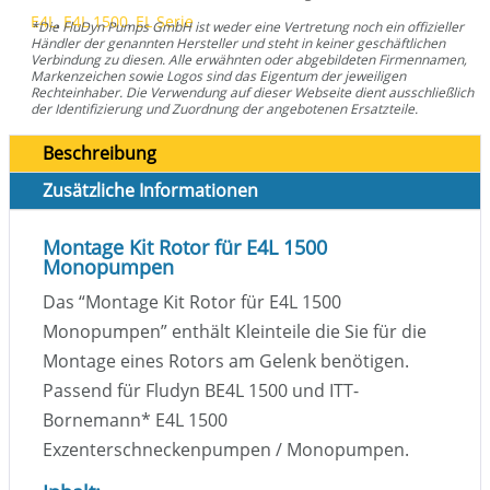
E4L
,
E4L 1500
,
EL Serie
*Die FluDyn Pumps GmbH ist weder eine Vertretung noch ein offizieller
Händler der genannten Hersteller und steht in keiner geschäftlichen
Verbindung zu diesen. Alle erwähnten oder abgebildeten Firmennamen,
Markenzeichen sowie Logos sind das Eigentum der jeweiligen
Rechteinhaber. Die Verwendung auf dieser Webseite dient ausschließlich
der Identifizierung und Zuordnung der angebotenen Ersatzteile.
Beschreibung
Zusätzliche Informationen
Montage Kit Rotor für E4L 1500
Monopumpen
Das “Montage Kit Rotor für E4L 1500
Monopumpen” enthält Kleinteile die Sie für die
Montage eines Rotors am Gelenk benötigen.
Passend für Fludyn BE4L 1500 und ITT-
Bornemann
*
E4L 1500
Exzenterschneckenpumpen / Monopumpen.