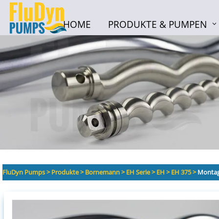
HOME
PRODUKTE & PUMPEN
HOME
PRODUKTE & PUMPEN
FluDyn Pumps
>
Produkte
>
Bornemann
>
EH Serie
>
EH
>
EH 375
>
Montag