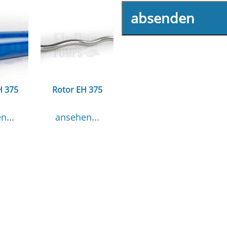
absenden
H 375
Rotor EH 375
n...
ansehen...