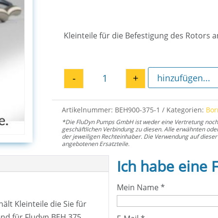
Kleinteile für die Befestigung des Rotors
-
+
hinzufügen...
Montage Kit Rotor EH 375 Men
Artikelnummer:
BEH900-375-1
Kategorien:
Bo
*Die FluDyn Pumps GmbH ist weder eine Vertretung noch ei
geschäftlichen Verbindung zu diesen. Alle erwähnten od
der jeweiligen Rechteinhaber. Die Verwendung auf dieser 
angebotenen Ersatzteile.
Ich habe eine 
Mein Name
*
t Kleinteile die Sie für
nd für Fludyn BEH 375