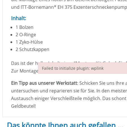
und ITT-Bornemann
*
EH 375 Exzenterschneckenpum
Inhalt:
1 Bolzen
2 O-Ringe
1 Zyko-Hülse
2 Schutzkappen
Das ist der halbe Inhalt eines “Montage Kit Gelenk f
Failed to initialize plugin: wplink
Zur Montage eines Rotors muss nur eine Gelenkhälft
Failed to initialize plugin: wplink
Ein Tipp aus unserer Werkstatt
: Schicken Sie uns Ihre 
untersuchen und reparieren sie für Sie. In den meisten
Austausch einiger Verschleißteile möglich. Das schon
Geldbeutel!
Das könnte Ihnen auch gefallen …