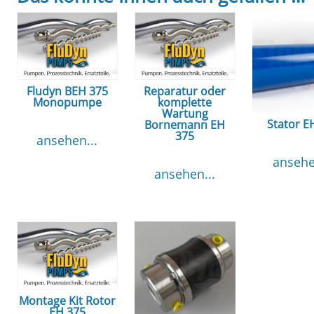
Fludyn BEH 375
Reparatur oder
Monopumpe
komplette
Wartung
Stator E
Bornemann EH
375
ansehen...
ansehe
ansehen...
Montage Kit Rotor
EH 375