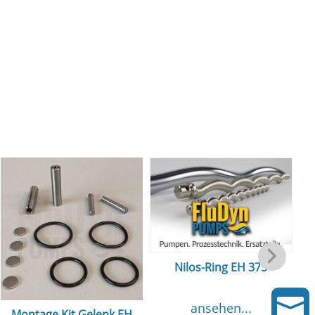
Nilos-Ring EH 375

ansehen...
Montage Kit Gelenk EH