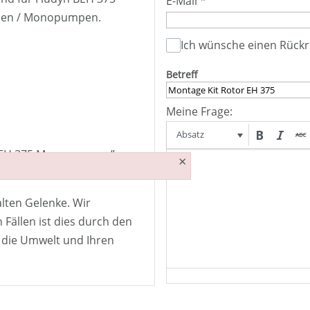
E-Mail
*
pen / Monopumpen.
Ich wünsche einen Rückr
Betreff
Meine Frage:
Absatz
ür EH 375 Monopumpen”.
×
e neu verbunden werden.
alten Gelenke. Wir
 Fällen ist dies durch den
t die Umwelt und Ihren