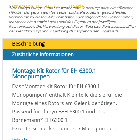
Bornemann
,
EH
,
EH 6300.1
,
EH Serie
*Die FluDyn Pumps GmbH ist weder eine Vertretung noch ein offizieller
Händler der genannten Hersteller und steht in keiner geschäftlichen
Verbindung zu diesen. Alle erwähnten oder abgebildeten Firmennamen,
Markenzeichen sowie Logos sind das Eigentum der jeweiligen
Rechteinhaber. Die Verwendung auf dieser Webseite dient ausschließlich
der Identifizierung und Zuordnung der angebotenen Ersatzteile.
Beschreibung
Zusätzliche Informationen
Montage Kit Rotor für EH 6300.1
Monopumpen
Das “Montage Kit Rotor für EH 6300.1
Monopumpen” enthält Kleinteile die Sie für die
Montage eines Rotors am Gelenk benötigen.
Passend für Fludyn BEH 6300.1 und ITT-
Bornemann
*
EH 6300.1
Exzenterschneckenpumpen / Monopumpen.