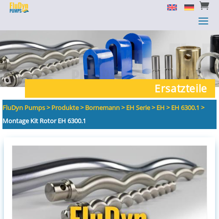


a
a
Ersatzteile
FluDyn Pumps
>
Produkte
>
Bornemann
>
EH Serie
>
EH
>
EH 6300.1
>
Montage Kit Rotor EH 6300.1