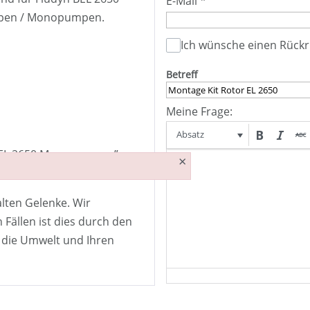
E-Mail
*
pen / Monopumpen.
Ich wünsche einen Rückr
Betreff
Meine Frage:
Absatz
ür EL 2650 Monopumpen”.
×
e neu verbunden werden.
alten Gelenke. Wir
 Fällen ist dies durch den
t die Umwelt und Ihren