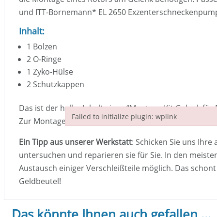
und ITT-Bornemann
*
EL 2650 Exzenterschneckenpum
Inhalt:
1 Bolzen
2 O-Ringe
1 Zyko-Hülse
2 Schutzkappen
Das ist der halbe Inhalt eines “Montage Kit Gelenk f
Failed to initialize plugin: wplink
Zur Montage eines Rotors muss nur eine Gelenkhälft
Failed to initialize plugin: wplink
Ein Tipp aus unserer Werkstatt
: Schicken Sie uns Ihre 
untersuchen und reparieren sie für Sie. In den meisten
Austausch einiger Verschleißteile möglich. Das schon
Geldbeutel!
Das könnte Ihnen auch gefallen …