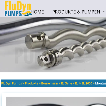
HOME
PRODUKTE & PUMPEN
HOME
PRODUKTE & PUMPEN
FluDyn Pumps
>
Produkte
>
Bornemann
>
EL Serie
>
EL
>
EL 2650
>
Montage