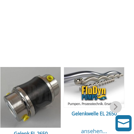
Gelenkwelle EL 2650
Gl

ansehen...
Gelenk EL 2650