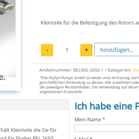
Kleinteile für die Befestigung des Rotors
-
+
hinzufügen...
Montage Kit Rotor EL 2650 Me
Artikelnummer:
BEL900-2650-1
Kategorien:
Bo
*Die FluDyn Pumps GmbH ist weder eine Vertretung noch ei
geschäftlichen Verbindung zu diesen. Alle erwähnten od
der jeweiligen Rechteinhaber. Die Verwendung auf dieser 
angebotenen Ersatzteile.
Ich habe eine 
Mein Name
*
t Kleinteile die Sie für
nd für Fludyn BEL 2650