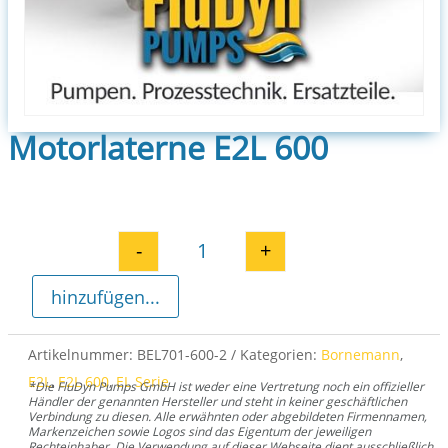
Motorlaterne E2L 600
-
+
Motorlaterne E2L 600 Menge
hinzufügen...
Artikelnummer:
BEL701-600-2
Kategorien:
Bornemann
,
E2L
,
E2L 600
,
EL Serie
*Die FluDyn Pumps GmbH ist weder eine Vertretung noch ein offizieller
Händler der genannten Hersteller und steht in keiner geschäftlichen
Verbindung zu diesen. Alle erwähnten oder abgebildeten Firmennamen,
Markenzeichen sowie Logos sind das Eigentum der jeweiligen
Rechteinhaber. Die Verwendung auf dieser Webseite dient ausschließlich