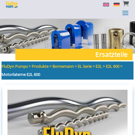


a
a
Ersatzteile
FluDyn Pumps
>
Produkte
>
Bornemann
>
EL Serie
>
E2L
>
E2L 600
>
Motorlaterne E2L 600