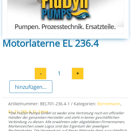
Motorlaterne EL 236.4
-
+
Motorlaterne EL 236.4 Menge
hinzufügen...
Artikelnummer:
BEL701-236.4-1
Kategorien:
Bornemann
,
EL
,
EL 236.4
,
EL Serie
*Die FluDyn Pumps GmbH ist weder eine Vertretung noch ein offizieller
Händler der genannten Hersteller und steht in keiner geschäftlichen
Verbindung zu diesen. Alle erwähnten oder abgebildeten Firmennamen,
Markenzeichen sowie Logos sind das Eigentum der jeweiligen
Rechteinhaber. Die Verwendung auf dieser Webseite dient ausschließlich