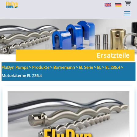


a
a
Ersatzteile
FluDyn Pumps
>
Produkte
>
Bornemann
>
EL Serie
>
EL
>
EL 236.4
>
Motorlaterne EL 236.4