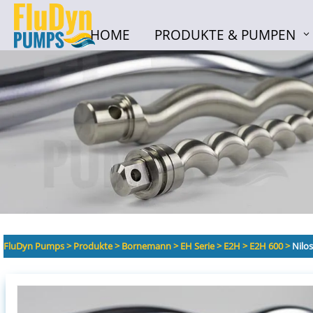
HOME
PRODUKTE & PUMPEN
HOME
PRODUKTE & PUMPEN
FluDyn Pumps
>
Produkte
>
Bornemann
>
EH Serie
>
E2H
>
E2H 600
>
Nilo