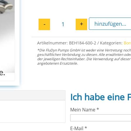
-
+
hinzufügen...
Nilos-Ring E2H 600 Menge
Artikelnummer:
BEH184-600-2
Kategorien:
Bo
*Die FluDyn Pumps GmbH ist weder eine Vertretung noch ei
geschäftlichen Verbindung zu diesen. Alle erwähnten od
der jeweiligen Rechteinhaber. Die Verwendung auf dieser 
angebotenen Ersatzteile.
Ich habe eine 
Mein Name
*
E-Mail
*