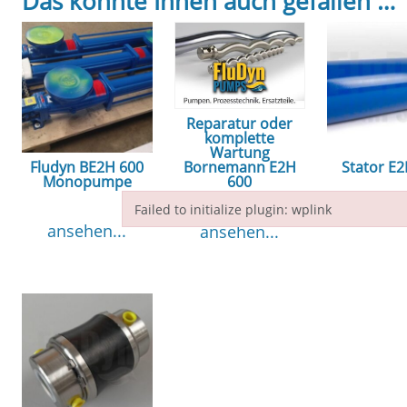
Das könnte Ihnen auch gefallen …
Reparatur oder
komplette
Wartung
Fludyn BE2H 600
Stator E
Bornemann E2H
Monopumpe
600
Failed to initialize plugin: wplink
ansehe
ansehen...
ansehen...
Failed to initialize plugin: wplink