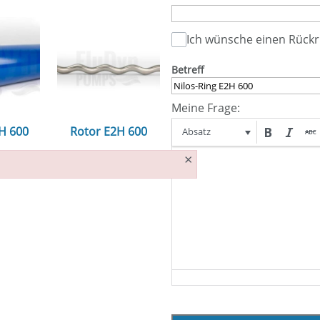
Ich wünsche einen Rückr
Betreff
Meine Frage:
2H 600
Rotor E2H 600
Absatz
×
n...
ansehen...