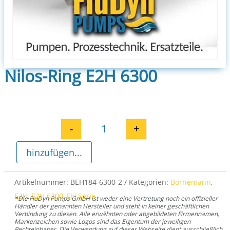
Nilos-Ring E2H 6300
-
+
Nilos-Ring E2H 6300 Menge
hinzufügen...
Artikelnummer:
BEH184-6300-2
Kategorien:
Bornemann
,
E2H
,
E2H 6300
,
EH Serie
*Die FluDyn Pumps GmbH ist weder eine Vertretung noch ein offizieller
Händler der genannten Hersteller und steht in keiner geschäftlichen
Verbindung zu diesen. Alle erwähnten oder abgebildeten Firmennamen,
Markenzeichen sowie Logos sind das Eigentum der jeweiligen
Rechteinhaber. Die Verwendung auf dieser Webseite dient ausschließlich