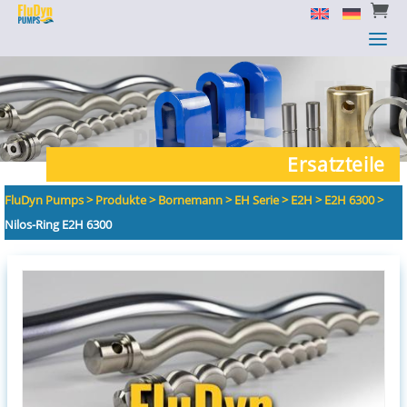


a
a
Ersatzteile
FluDyn Pumps
>
Produkte
>
Bornemann
>
EH Serie
>
E2H
>
E2H 6300
>
Nilos-Ring E2H 6300