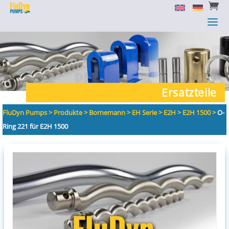


a
a
Ersatzteile
FluDyn Pumps
>
Produkte
>
Bornemann
>
EH Serie
>
E2H
>
E2H 1500
>
O-
Ring 221 für E2H 1500