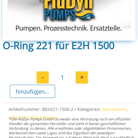
O-Ring 221 für E2H 1500
-
+
O-Ring 221 für E2H 1500 Menge
hinzufügen...
Artikelnummer:
BEH221-1500-2
Kategorien:
Bornemann
,
E2H
,
E2H 1500
,
EH Serie
*Die FluDyn Pumps GmbH ist weder eine Vertretung noch ein offizieller
Händler der genannten Hersteller und steht in keiner geschäftlichen
Verbindung zu diesen. Alle erwähnten oder abgebildeten Firmennamen,
Markenzeichen sowie Logos sind das Eigentum der jeweiligen
Rechteinhaber. Die Verwendung auf dieser Webseite dient ausschließlich