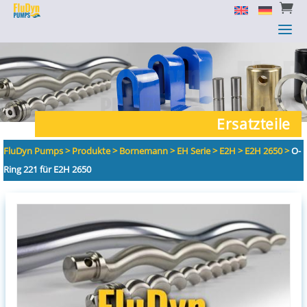


a
a
Ersatzteile
FluDyn Pumps
>
Produkte
>
Bornemann
>
EH Serie
>
E2H
>
E2H 2650
>
O-
Ring 221 für E2H 2650