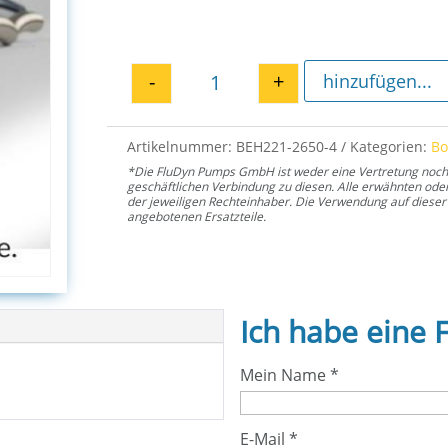
-
+
hinzufügen...
O-Ring 221 für E4H 2650 Meng
Artikelnummer:
BEH221-2650-4
Kategorien:
B
*Die FluDyn Pumps GmbH ist weder eine Vertretung noch ei
geschäftlichen Verbindung zu diesen. Alle erwähnten od
der jeweiligen Rechteinhaber. Die Verwendung auf dieser 
angebotenen Ersatzteile.
Ich habe eine 
Mein Name
*
E-Mail
*