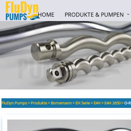
HOME
PRODUKTE & PUMPEN
HOME
PRODUKTE & PUMPEN
FluDyn Pumps
>
Produkte
>
Bornemann
>
EH Serie
>
E4H
>
E4H 2650
>
O-R