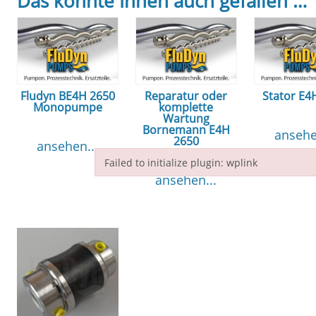
Das könnte Ihnen auch gefallen …
Fludyn BE4H 2650
Reparatur oder
Stator E4
Monopumpe
komplette
Wartung
Bornemann E4H
ansehe
2650
ansehen...
Failed to initialize plugin: wplink
ansehen...
Failed to initialize plugin: wplink