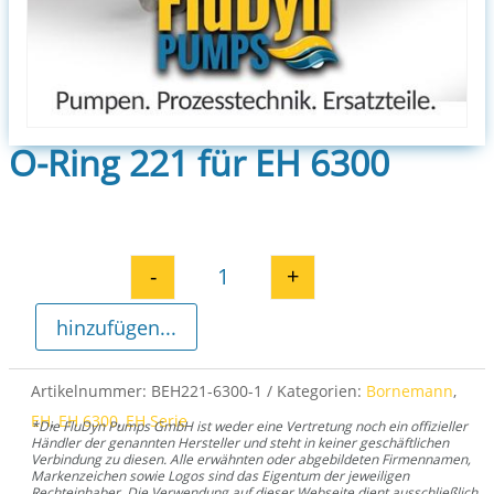
O-Ring 221 für EH 6300
-
+
O-Ring 221 für EH 6300 Menge
hinzufügen...
Artikelnummer:
BEH221-6300-1
Kategorien:
Bornemann
,
EH
,
EH 6300
,
EH Serie
*Die FluDyn Pumps GmbH ist weder eine Vertretung noch ein offizieller
Händler der genannten Hersteller und steht in keiner geschäftlichen
Verbindung zu diesen. Alle erwähnten oder abgebildeten Firmennamen,
Markenzeichen sowie Logos sind das Eigentum der jeweiligen
Rechteinhaber. Die Verwendung auf dieser Webseite dient ausschließlich