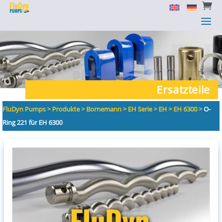


a
a
Ersatzteile
FluDyn Pumps
>
Produkte
>
Bornemann
>
EH Serie
>
EH
>
EH 6300
>
O-
Ring 221 für EH 6300