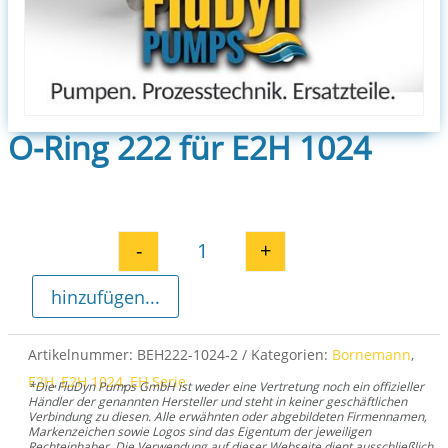
O-Ring 222 für E2H 1024
-
+
O-Ring 222 für E2H 1024 Menge
hinzufügen...
Artikelnummer:
BEH222-1024-2
Kategorien:
Bornemann
,
E2H
,
E2H 1024
,
EH Serie
*Die FluDyn Pumps GmbH ist weder eine Vertretung noch ein offizieller
Händler der genannten Hersteller und steht in keiner geschäftlichen
Verbindung zu diesen. Alle erwähnten oder abgebildeten Firmennamen,
Markenzeichen sowie Logos sind das Eigentum der jeweiligen
Rechteinhaber. Die Verwendung auf dieser Webseite dient ausschließlich