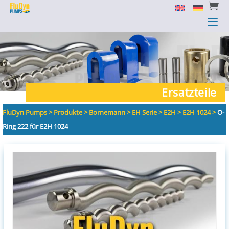


a
a
Ersatzteile
FluDyn Pumps
>
Produkte
>
Bornemann
>
EH Serie
>
E2H
>
E2H 1024
>
O-
Ring 222 für E2H 1024