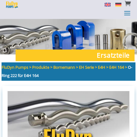


a
a
Ersatzteile
FluDyn Pumps
>
Produkte
>
Bornemann
>
EH Serie
>
E4H
>
E4H 164
>
O-
Ring 222 für E4H 164