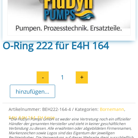
O-Ring 222 für E4H 164
-
+
O-Ring 222 für E4H 164 Menge
hinzufügen...
Artikelnummer:
BEH222-164-4
Kategorien:
Bornemann
,
E4H
,
E4H 164
,
EH Serie
*Die FluDyn Pumps GmbH ist weder eine Vertretung noch ein offizieller
Händler der genannten Hersteller und steht in keiner geschäftlichen
Verbindung zu diesen. Alle erwähnten oder abgebildeten Firmennamen,
Markenzeichen sowie Logos sind das Eigentum der jeweiligen
Rechteinhaber. Die Verwendung auf dieser Webseite dient ausschließlich