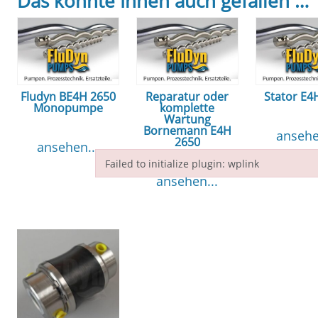
Das könnte Ihnen auch gefallen …
Fludyn BE4H 2650
Reparatur oder
Stator E4
Monopumpe
komplette
Wartung
Bornemann E4H
ansehe
2650
ansehen...
Failed to initialize plugin: wplink
ansehen...
Failed to initialize plugin: wplink