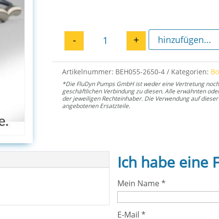
-
+
hinzufügen...
Passfeder E4H 2650 Menge
Artikelnummer:
BEH055-2650-4
Kategorien:
B
*Die FluDyn Pumps GmbH ist weder eine Vertretung noch ei
geschäftlichen Verbindung zu diesen. Alle erwähnten od
der jeweiligen Rechteinhaber. Die Verwendung auf dieser 
angebotenen Ersatzteile.
Ich habe eine 
Mein Name
*
E-Mail
*