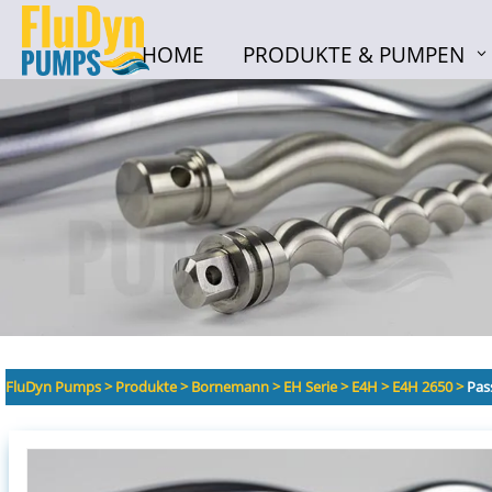
HOME
PRODUKTE & PUMPEN
HOME
PRODUKTE & PUMPEN
FluDyn Pumps
>
Produkte
>
Bornemann
>
EH Serie
>
E4H
>
E4H 2650
>
Pas