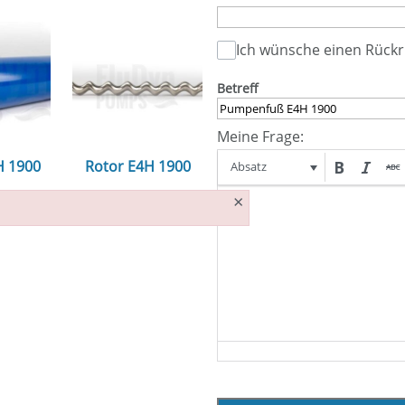
Ich wünsche einen Rückr
Betreff
Meine Frage:
H 1900
Rotor E4H 1900
Absatz
×
n...
ansehen...