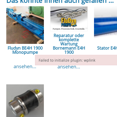
Das könnte Ihnen auch gefallen …
Reparatur oder
komplette
Wartung
Fludyn BE4H 1900
Stator E4
Bornemann E4H
Monopumpe
1900
Failed to initialize plugin: wplink
ansehe
ansehen...
ansehen...
Failed to initialize plugin: wplink