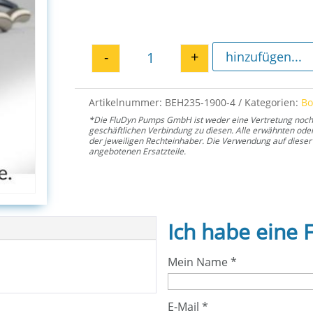
-
+
hinzufügen...
Pumpenfuß E4H 1900 Menge
Artikelnummer:
BEH235-1900-4
Kategorien:
B
*Die FluDyn Pumps GmbH ist weder eine Vertretung noch ei
geschäftlichen Verbindung zu diesen. Alle erwähnten od
der jeweiligen Rechteinhaber. Die Verwendung auf dieser 
angebotenen Ersatzteile.
Ich habe eine 
Mein Name
*
E-Mail
*