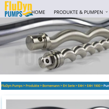
HOME
PRODUKTE & PUMPEN
HOME
PRODUKTE & PUMPEN
FluDyn Pumps
>
Produkte
>
Bornemann
>
EH Serie
>
E4H
>
E4H 1900
>
Pum