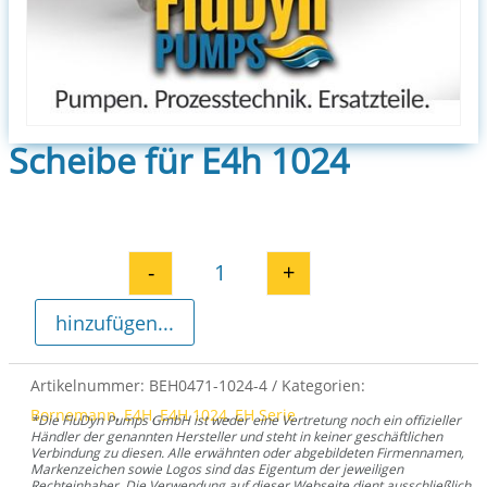
Scheibe für E4h 1024
-
+
Scheibe für E4h 1024 Menge
hinzufügen...
Artikelnummer:
BEH0471-1024-4
Kategorien:
Bornemann
,
E4H
,
E4H 1024
,
EH Serie
*Die FluDyn Pumps GmbH ist weder eine Vertretung noch ein offizieller
Händler der genannten Hersteller und steht in keiner geschäftlichen
Verbindung zu diesen. Alle erwähnten oder abgebildeten Firmennamen,
Markenzeichen sowie Logos sind das Eigentum der jeweiligen
Rechteinhaber. Die Verwendung auf dieser Webseite dient ausschließlich