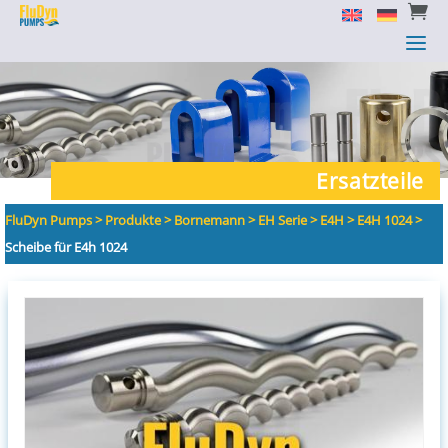


a
a
Ersatzteile
FluDyn Pumps
>
Produkte
>
Bornemann
>
EH Serie
>
E4H
>
E4H 1024
>
Scheibe für E4h 1024