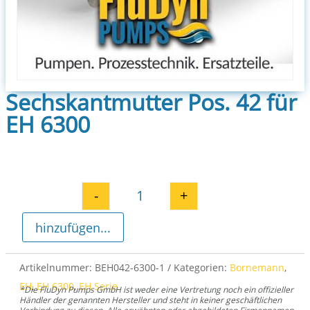
Sechskantmutter Pos. 42 für
EH 6300
-
+
Sechskantmutter Pos. 42 für EH
hinzufügen...
Artikelnummer:
BEH042-6300-1
Kategorien:
Bornemann
,
EH
,
EH 6300
,
EH Serie
*Die FluDyn Pumps GmbH ist weder eine Vertretung noch ein offizieller
Händler der genannten Hersteller und steht in keiner geschäftlichen