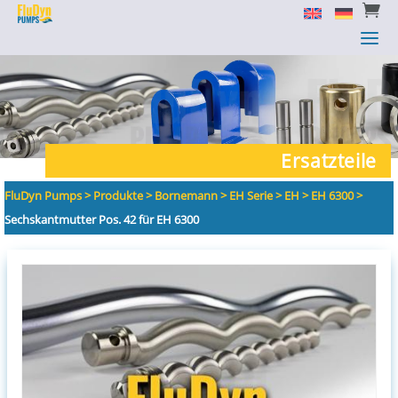


a
a
Ersatzteile
FluDyn Pumps
>
Produkte
>
Bornemann
>
EH Serie
>
EH
>
EH 6300
>
Sechskantmutter Pos. 42 für EH 6300