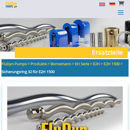


a
a
Ersatzteile
FluDyn Pumps
>
Produkte
>
Bornemann
>
EH Serie
>
E2H
>
E2H 1500
>
Sicherungsring 32 für E2H 1500