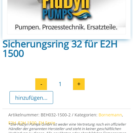
Sicherungsring 32 für E2H
1500
-
+
Sicherungsring 32 für E2H 1500
hinzufügen...
Artikelnummer:
BEH032-1500-2
Kategorien:
Bornemann
,
E2H
,
E2H 1500
,
EH Serie
*Die FluDyn Pumps GmbH ist weder eine Vertretung noch ein offizieller
Händler der genannten Hersteller und steht in keiner geschäftlichen