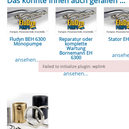
Das könnte Ihnen auch gefallen …
Fludyn BEH 6300
Reparatur oder
Stator E
Monopumpe
komplette
Wartung
Bornemann EH
ansehe
6300
ansehen...
Failed to initialize plugin: wplink
ansehen...
Failed to initialize plugin: wplink