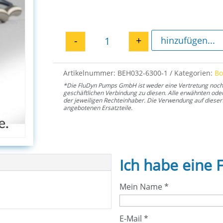
-
+
hinzufügen...
Sicherungsring 32 für EH 6300
Artikelnummer:
BEH032-6300-1
Kategorien:
B
*Die FluDyn Pumps GmbH ist weder eine Vertretung noch ei
geschäftlichen Verbindung zu diesen. Alle erwähnten od
der jeweiligen Rechteinhaber. Die Verwendung auf dieser 
angebotenen Ersatzteile.
Ich habe eine 
Mein Name
*
E-Mail
*