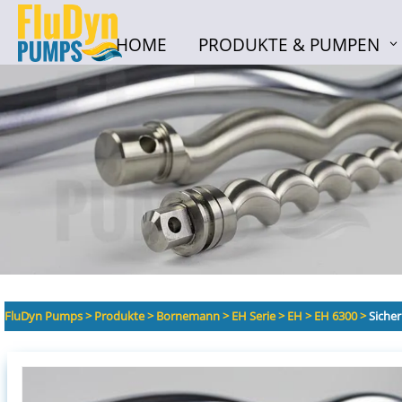
HOME
PRODUKTE & PUMPEN
HOME
PRODUKTE & PUMPEN
FluDyn Pumps
>
Produkte
>
Bornemann
>
EH Serie
>
EH
>
EH 6300
>
Sicher