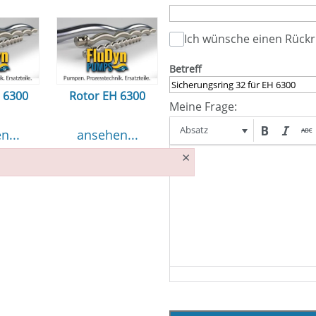
Ich wünsche einen Rückr
Betreff
H 6300
Rotor EH 6300
Meine Frage:
Absatz
n...
ansehen...
×