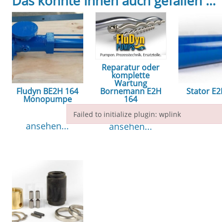
Das könnte Ihnen auch gefallen …
Reparatur oder
komplette
Wartung
Fludyn BE2H 164
Stator E
Bornemann E2H
Monopumpe
164
Failed to initialize plugin: wplink
ansehe
ansehen...
ansehen...
Failed to initialize plugin: wplink