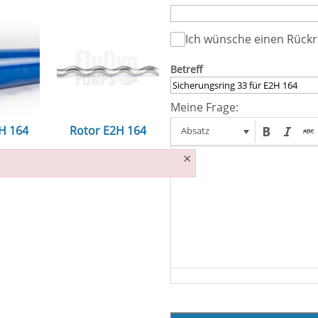
Ich wünsche einen Rückr
Betreff
Meine Frage:
2H 164
Rotor E2H 164
Absatz
×
n...
ansehen...