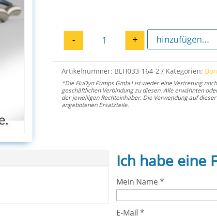
-
+
hinzufügen...
Sicherungsring 33 für E2H 164
Artikelnummer:
BEH033-164-2
Kategorien:
Bo
*Die FluDyn Pumps GmbH ist weder eine Vertretung noch ei
geschäftlichen Verbindung zu diesen. Alle erwähnten od
der jeweiligen Rechteinhaber. Die Verwendung auf dieser 
angebotenen Ersatzteile.
Ich habe eine 
Mein Name
*
E-Mail
*