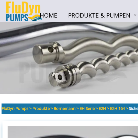
HOME
PRODUKTE & PUMPEN
HOME
PRODUKTE & PUMPEN
FluDyn Pumps
>
Produkte
>
Bornemann
>
EH Serie
>
E2H
>
E2H 164
>
Sich