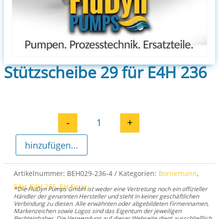
Stützscheibe 29 für E4H 236
-
+
Stützscheibe 29 für E4H 236 Me
hinzufügen...
Artikelnummer:
BEH029-236-4
Kategorien:
Bornemann
,
E4H
,
E4H 236
,
EH Serie
*Die FluDyn Pumps GmbH ist weder eine Vertretung noch ein offizieller
Händler der genannten Hersteller und steht in keiner geschäftlichen
Verbindung zu diesen. Alle erwähnten oder abgebildeten Firmennamen,
Markenzeichen sowie Logos sind das Eigentum der jeweiligen
Rechteinhaber. Die Verwendung auf dieser Webseite dient ausschließlich