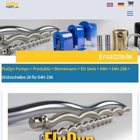


a
a
Ersatzteile
FluDyn Pumps
>
Produkte
>
Bornemann
>
EH Serie
>
E4H
>
E4H 236
>
Stützscheibe 29 für E4H 236