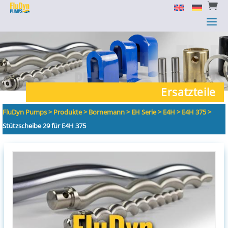


a
a
Ersatzteile
FluDyn Pumps
>
Produkte
>
Bornemann
>
EH Serie
>
E4H
>
E4H 375
>
Stützscheibe 29 für E4H 375