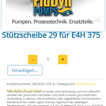
Stützscheibe 29 für E4H 375
-
+
Stützscheibe 29 für E4H 375 Me
hinzufügen...
Artikelnummer:
BEH029-375-4
Kategorien:
Bornemann
,
E4H
,
E4H 375
,
EH Serie
*Die FluDyn Pumps GmbH ist weder eine Vertretung noch ein offizieller
Händler der genannten Hersteller und steht in keiner geschäftlichen
Verbindung zu diesen. Alle erwähnten oder abgebildeten Firmennamen,
Markenzeichen sowie Logos sind das Eigentum der jeweiligen
Rechteinhaber. Die Verwendung auf dieser Webseite dient ausschließlich