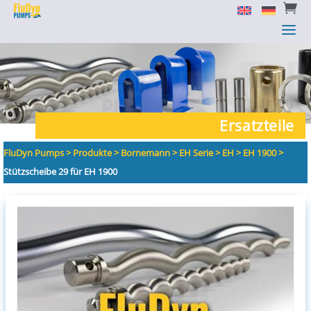


a
a
Ersatzteile
FluDyn Pumps
>
Produkte
>
Bornemann
>
EH Serie
>
EH
>
EH 1900
>
Stützscheibe 29 für EH 1900