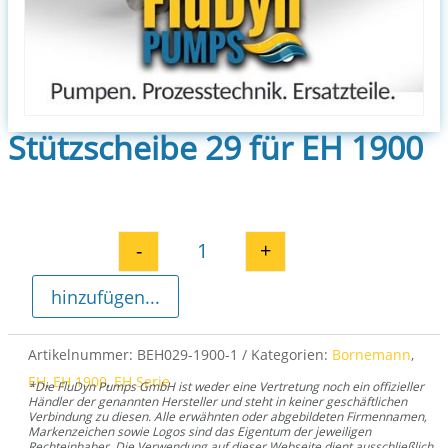
Stützscheibe 29 für EH 1900
-
+
Stützscheibe 29 für EH 1900 Me
hinzufügen...
Artikelnummer:
BEH029-1900-1
Kategorien:
Bornemann
,
EH
,
EH 1900
,
EH Serie
*Die FluDyn Pumps GmbH ist weder eine Vertretung noch ein offizieller
Händler der genannten Hersteller und steht in keiner geschäftlichen
Verbindung zu diesen. Alle erwähnten oder abgebildeten Firmennamen,
Markenzeichen sowie Logos sind das Eigentum der jeweiligen
Rechteinhaber. Die Verwendung auf dieser Webseite dient ausschließlich