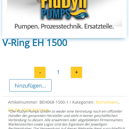
V-Ring EH 1500
-
+
V-Ring EH 1500 Menge
hinzufügen...
Artikelnummer:
BEH068-1500-1
Kategorien:
Bornemann
,
EH
,
EH 1500
,
EH Serie
*Die FluDyn Pumps GmbH ist weder eine Vertretung noch ein offizieller
Händler der genannten Hersteller und steht in keiner geschäftlichen
Verbindung zu diesen. Alle erwähnten oder abgebildeten Firmennamen,
Markenzeichen sowie Logos sind das Eigentum der jeweiligen
Rechteinhaber. Die Verwendung auf dieser Webseite dient ausschließlich