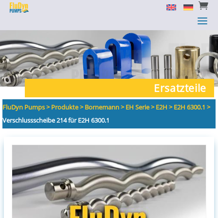


a
a
Ersatzteile
FluDyn Pumps
>
Produkte
>
Bornemann
>
EH Serie
>
E2H
>
E2H 6300.1
>
Verschlussscheibe 214 für E2H 6300.1