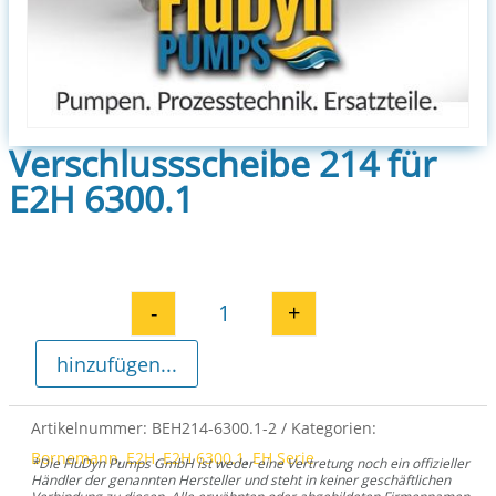
Verschlussscheibe 214 für
E2H 6300.1
-
+
Verschlussscheibe 214 für E2H 
hinzufügen...
Artikelnummer:
BEH214-6300.1-2
Kategorien:
Bornemann
,
E2H
,
E2H 6300.1
,
EH Serie
*Die FluDyn Pumps GmbH ist weder eine Vertretung noch ein offizieller
Händler der genannten Hersteller und steht in keiner geschäftlichen