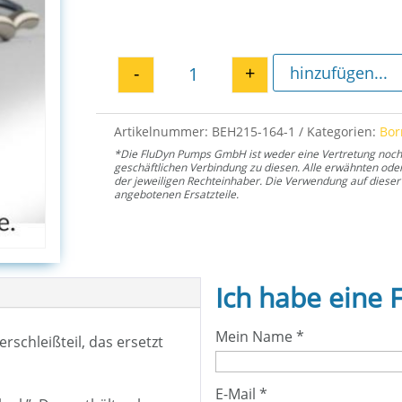
-
+
hinzufügen...
Zyko-Hülse EH 164 Menge
Artikelnummer:
BEH215-164-1
Kategorien:
Bo
*Die FluDyn Pumps GmbH ist weder eine Vertretung noch ei
geschäftlichen Verbindung zu diesen. Alle erwähnten od
der jeweiligen Rechteinhaber. Die Verwendung auf dieser 
angebotenen Ersatzteile.
Ich habe eine 
Mein Name
*
rschleißteil, das ersetzt
E-Mail
*