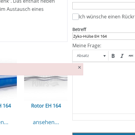
elenk”. Das enthält neben
eim Austausch eines
Ich wünsche einen Rückr
Betreff
Meine Frage:
Absatz
×
H 164
Rotor EH 164
n...
ansehen...