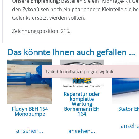
Unsere Empfehlung
: Bestellen Sie ein “Montage-Kit G
den Zykohülsen noch ein paar andere Kleinteile die b
Gelenks ersetzt werden sollten.
Zeichnungsposition: 215.
Das könnte Ihnen auch gefallen …
Failed to initialize plugin: wplink
Failed to initialize plugin: wplink
Reparatur oder
komplette
Wartung
Fludyn BEH 164
Stator E
Bornemann EH
Monopumpe
164
ansehe
ansehen...
ansehen...