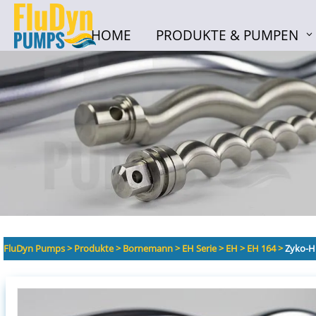
HOME
PRODUKTE & PUMPEN
HOME
PRODUKTE & PUMPEN
FluDyn Pumps
>
Produkte
>
Bornemann
>
EH Serie
>
EH
>
EH 164
>
Zyko-H