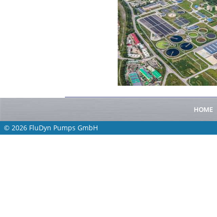
HOME
© 2026 FluDyn Pumps GmbH