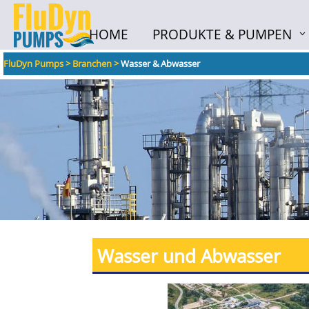
HOME
PRODUKTE & PUMPEN
HOME
PRODUKTE & PUMPEN
FluDyn Pumps
>
Branchen
>
Wasser & Abwasser
Wasser und
Abwasser