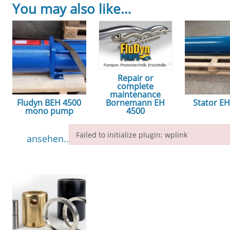
You may also like…
Repair or
complete
maintenance
Fludyn BEH 4500
Stator E
Bornemann EH
mono pump
4500
ansehe
Failed to initialize plugin: wplink
ansehen...
ansehen...
Failed to initialize plugin: wplink