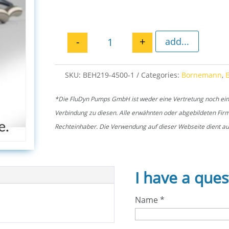
-
+
add...
Set pin EH 4500 quantity
SKU:
BEH219-4500-1
Categories:
Bornemann
,
*Die FluDyn Pumps GmbH ist weder eine Vertretung noch ein of
Verbindung zu diesen. Alle erwähnten oder abgebildeten Fi
Rechteinhaber. Die Verwendung auf dieser Webseite dient aus
I have a ques
Name
*