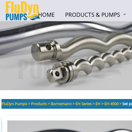
HOME
PRODUCTS & PUMPS
HOME
PRODUCTS & PUMPS
FluDyn Pumps
>
Products
>
Bornemann
>
EH Series
>
EH
>
EH 4500
>
Set p