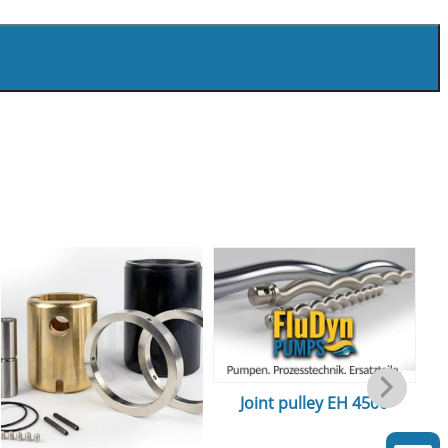
Joint pulley EH 4500
Mo