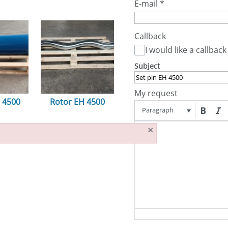
E-mail
*
Callback
I would like a callback
Subject
My request
H 4500
Rotor EH 4500
Paragraph
n...
ansehen...
×