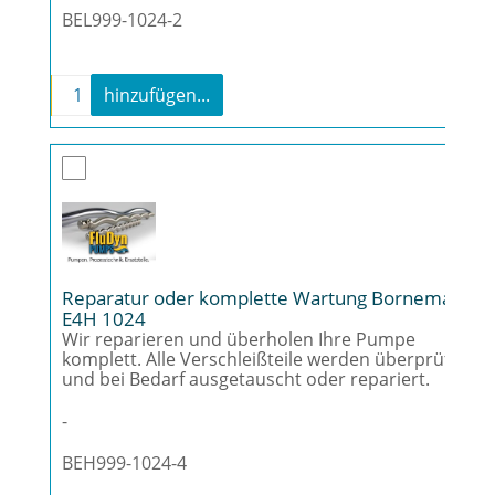
BEL999-1024-2
-
+
hinzufügen...
Reparatur oder komplette Wartung Borneman
Reparatur oder komplette Wartung Bornemann
E4H 1024
Wir reparieren und überholen Ihre Pumpe
komplett. Alle Verschleißteile werden überprüft
und bei Bedarf ausgetauscht oder repariert.
-
BEH999-1024-4