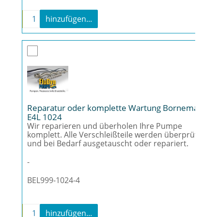
-
+
hinzufügen...
Reparatur oder komplette Wartung Bornema
Reparatur oder komplette Wartung Bornemann
E4L 1024
Wir reparieren und überholen Ihre Pumpe
komplett. Alle Verschleißteile werden überprüft
und bei Bedarf ausgetauscht oder repariert.
-
BEL999-1024-4
-
+
hinzufügen...
Reparatur oder komplette Wartung Borneman