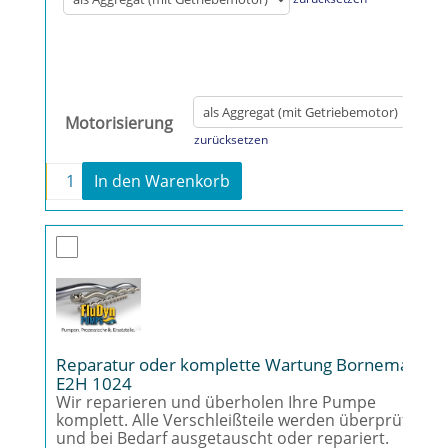
Motorisierung
zurücksetzen
-
+
In den Warenkorb
Fludyn BEL 1024/630 Monopumpe Menge
Reparatur oder komplette Wartung Bornemann
E2H 1024
Wir reparieren und überholen Ihre Pumpe
komplett. Alle Verschleißteile werden überprüft
und bei Bedarf ausgetauscht oder repariert.