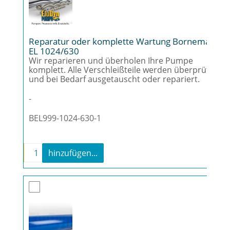
Reparatur oder komplette Wartung Bornemann
EL 1024/630
Wir reparieren und überholen Ihre Pumpe
komplett. Alle Verschleißteile werden überprüft
und bei Bedarf ausgetauscht oder repariert.
-
BEL999-1024-630-1
-
+
hinzufügen...
Reparatur oder komplette Wartung Borneman