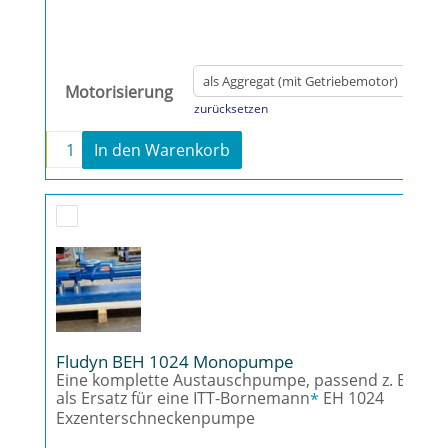
Motorisierung
zurücksetzen
-
+
In den Warenkorb
Fludyn BE4L 1024 Monopumpe Menge
Fludyn BEH 1024 Monopumpe
Eine komplette Austauschpumpe, passend z. B.
als Ersatz für eine ITT-Bornemann
EH 1024
*
Exzenterschneckenpumpe