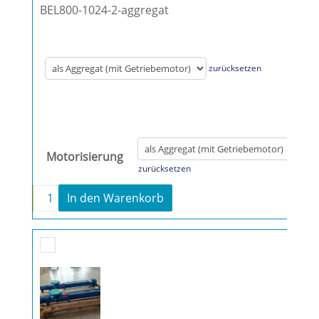
BEL800-1024-2-aggregat
zurücksetzen
Motorisierung
zurücksetzen
-
+
In den Warenkorb
Fludyn BE2L 1024 Monopumpe Menge