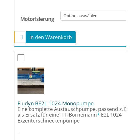
Motorisierung
-
+
In den Warenkorb
Fludyn BE2H 1024 Monopumpe Menge
Fludyn BE2L 1024 Monopumpe
Eine komplette Austauschpumpe, passend z. B.
als Ersatz für eine ITT-Bornemann
E2L 1024
*
Exzenterschneckenpumpe
-