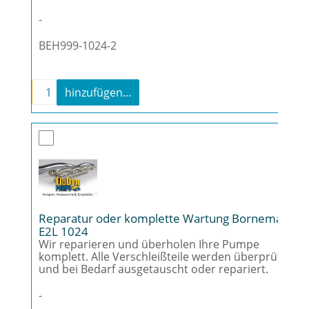
-
BEH999-1024-2
-
+
hinzufügen...
Reparatur oder komplette Wartung Bornema
Reparatur oder komplette Wartung Bornemann
E2L 1024
Wir reparieren und überholen Ihre Pumpe
komplett. Alle Verschleißteile werden überprüft
und bei Bedarf ausgetauscht oder repariert.
-