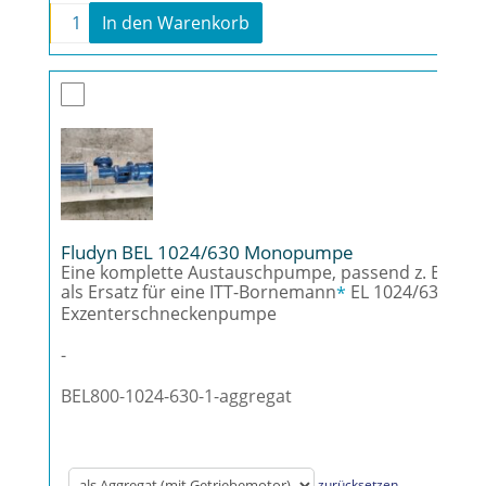
-
+
In den Warenkorb
Fludyn BEL 1024 Monopumpe Menge
Fludyn BEL 1024/630 Monopumpe
Eine komplette Austauschpumpe, passend z. B.
als Ersatz für eine ITT-Bornemann
EL 1024/630
*
Exzenterschneckenpumpe
-
BEL800-1024-630-1-aggregat
zurücksetzen