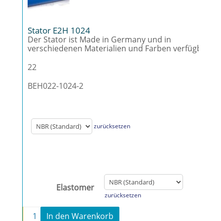
Stator E2H 1024
Der Stator ist Made in Germany und in
verschiedenen Materialien und Farben verfügbar.
22
BEH022-1024-2
zurücksetzen
Elastomer
zurücksetzen
-
+
In den Warenkorb
Stator E2H 1024 Menge