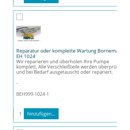
Reparatur oder komplette Wartung Bornemann
EH 1024
Wir reparieren und überholen Ihre Pumpe
komplett. Alle Verschleißteile werden überprüft
und bei Bedarf ausgetauscht oder repariert.
-
BEH999-1024-1
-
+
hinzufügen...
Reparatur oder komplette Wartung Bornema