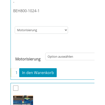
-
BEH800-1024-1
Motorisierung
-
+
In den Warenkorb
Fludyn BEH 1024 Monopumpe Menge