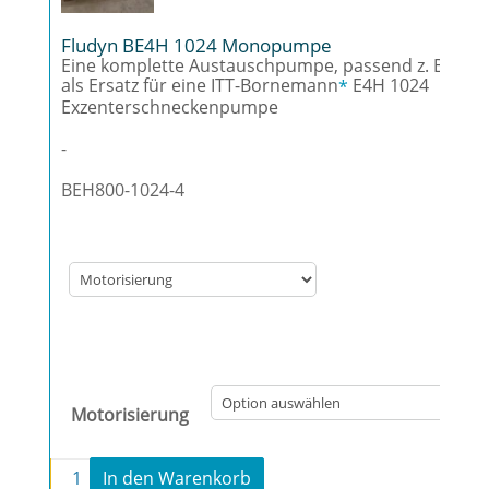
Fludyn BE4H 1024 Monopumpe
Eine komplette Austauschpumpe, passend z. B.
als Ersatz für eine ITT-Bornemann
E4H 1024
*
Exzenterschneckenpumpe
-
BEH800-1024-4
Motorisierung
-
+
In den Warenkorb
Fludyn BE4H 1024 Monopumpe Menge