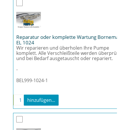
Reparatur oder komplette Wartung Bornemann
EL 1024
Wir reparieren und überholen Ihre Pumpe
komplett. Alle Verschleißteile werden überprüft
und bei Bedarf ausgetauscht oder repariert.
-
BEL999-1024-1
-
+
hinzufügen...
Reparatur oder komplette Wartung Borneman