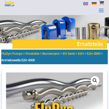


a
a
Ersatzteile
FluDyn Pumps
>
Produkte
>
Bornemann
>
EH Serie
>
E2H
>
E2H 4500
>
Antriebswelle E2H 4500