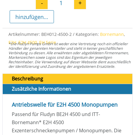
-
+
Antriebswelle E2H 4500 Menge
hinzufügen...
Artikelnummer:
BEH012-4500-2
Kategorien:
Bornemann
,
E2H
,
E2H 4500
,
EH Serie
*Die FluDyn Pumps GmbH ist weder eine Vertretung noch ein offizieller
Händler der genannten Hersteller und steht in keiner geschäftlichen
Verbindung zu diesen. Alle erwähnten oder abgebildeten Firmennamen,
Markenzeichen sowie Logos sind das Eigentum der jeweiligen
Rechteinhaber. Die Verwendung auf dieser Webseite dient ausschließlich
der Identifizierung und Zuordnung der angebotenen Ersatzteile.
Beschreibung
Zusätzliche Informationen
Antriebswelle für E2H 4500 Monopumpen
Passend für Fludyn BE2H 4500 und ITT-
Bornemann
*
E2H 4500
Exzenterschneckenpumpen / Monopumpen. Die