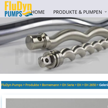
HOME
PRODUKTE & PUMPEN
HOME
PRODUKTE & PUMPEN
FluDyn Pumps
>
Produkte
>
Bornemann
>
EH Serie
>
EH
>
EH 2650
>
Gelen