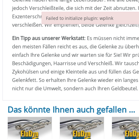
jedoch Verschleißteile, die sich mit der Zeit abnutzen. 
Exzenterschneckenpumpe hat zwei Gelenke, die etwa g
Failed to initialize plugin: wplink
verschleißen. Wir empfehlen, beide Gelenke gleichzeit
Failed to initialize plugin: wplink
Ein Tipp aus unserer Werkstatt
: Es müssen nicht imme
den meisten Fällen reicht es aus, die Gelenke zu überh
einfach Ihre Gelenke und wir warten sie für Sie! Wir pr
Beschädigungen, Haarrisse und Verschleiß. Wir tausc
Zykohülsen und einige Kleinteile aus und füllen das 
Gelenkfett. So erhalten Ihre Gelenke wieder ein lange
nicht nur die Umwelt, sondern auch Ihren Geldbeutel.
Das könnte Ihnen auch gefallen …