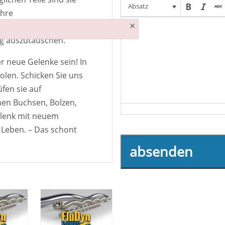
Absatz
Ihre
×
leich schnell
ig auszutauschen.
r neue Gelenke sein! In
olen. Schicken Sie uns
üfen sie auf
hen Buchsen, Bolzen,
Gelenk mit neuem
s Leben. – Das schont
absenden