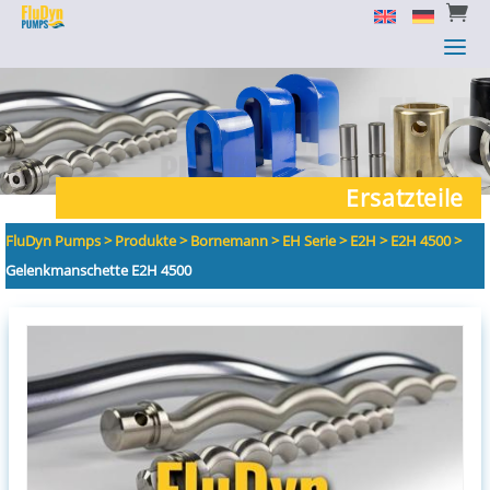


a
a
Ersatzteile
FluDyn Pumps
>
Produkte
>
Bornemann
>
EH Serie
>
E2H
>
E2H 4500
>
Gelenkmanschette E2H 4500