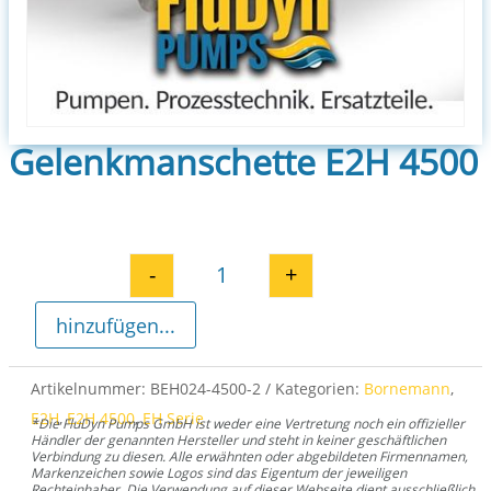
Gelenkmanschette E2H 4500
-
+
Gelenkmanschette E2H 4500 Me
hinzufügen...
Artikelnummer:
BEH024-4500-2
Kategorien:
Bornemann
,
E2H
,
E2H 4500
,
EH Serie
*Die FluDyn Pumps GmbH ist weder eine Vertretung noch ein offizieller
Händler der genannten Hersteller und steht in keiner geschäftlichen
Verbindung zu diesen. Alle erwähnten oder abgebildeten Firmennamen,
Markenzeichen sowie Logos sind das Eigentum der jeweiligen
Rechteinhaber. Die Verwendung auf dieser Webseite dient ausschließlich