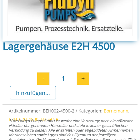
Lagergehäuse E2H 4500
-
+
Lagergehäuse E2H 4500 Menge
hinzufügen...
Artikelnummer:
BEH002-4500-2
Kategorien:
Bornemann
,
E2H
,
E2H 4500
,
EH Serie
*Die FluDyn Pumps GmbH ist weder eine Vertretung noch ein offizieller
Händler der genannten Hersteller und steht in keiner geschäftlichen
Verbindung zu diesen. Alle erwähnten oder abgebildeten Firmennamen,
Markenzeichen sowie Logos sind das Eigentum der jeweiligen
Rechteinhaber. Die Verwendung auf dieser Webseite dient ausschließlich