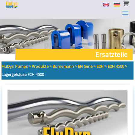


a
a
Ersatzteile
FluDyn Pumps
>
Produkte
>
Bornemann
>
EH Serie
>
E2H
>
E2H 4500
>
Lagergehäuse E2H 4500