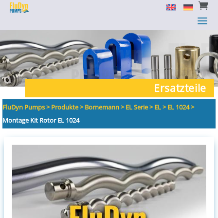


a
a
Ersatzteile
FluDyn Pumps
>
Produkte
>
Bornemann
>
EL Serie
>
EL
>
EL 1024
>
Montage Kit Rotor EL 1024