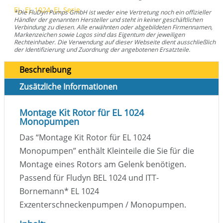
EL
,
EL 1024
,
EL Serie
*Die FluDyn Pumps GmbH ist weder eine Vertretung noch ein offizieller
Händler der genannten Hersteller und steht in keiner geschäftlichen
Verbindung zu diesen. Alle erwähnten oder abgebildeten Firmennamen,
Markenzeichen sowie Logos sind das Eigentum der jeweiligen
Rechteinhaber. Die Verwendung auf dieser Webseite dient ausschließlich
der Identifizierung und Zuordnung der angebotenen Ersatzteile.
Beschreibung
Zusätzliche Informationen
Montage Kit Rotor für EL 1024
Monopumpen
Das “Montage Kit Rotor für EL 1024
Monopumpen” enthält Kleinteile die Sie für die
Montage eines Rotors am Gelenk benötigen.
Passend für Fludyn BEL 1024 und ITT-
Bornemann
*
EL 1024
Exzenterschneckenpumpen / Monopumpen.