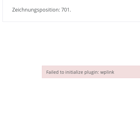
Zeichnungsposition: 701.
Failed to initialize plugin: wplink
Failed to initialize plugin: wplink