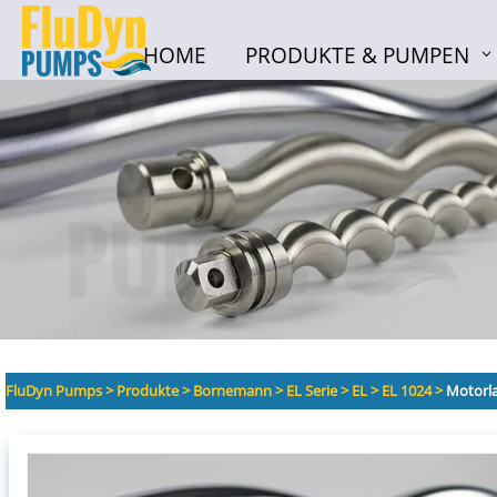
HOME
PRODUKTE & PUMPEN
HOME
PRODUKTE & PUMPEN
FluDyn Pumps
>
Produkte
>
Bornemann
>
EL Serie
>
EL
>
EL 1024
>
Motorla