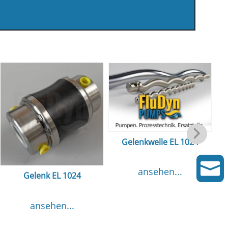
Gelenkwelle EL 1024
Gl

ansehen...
Gelenk EL 1024
ansehen...