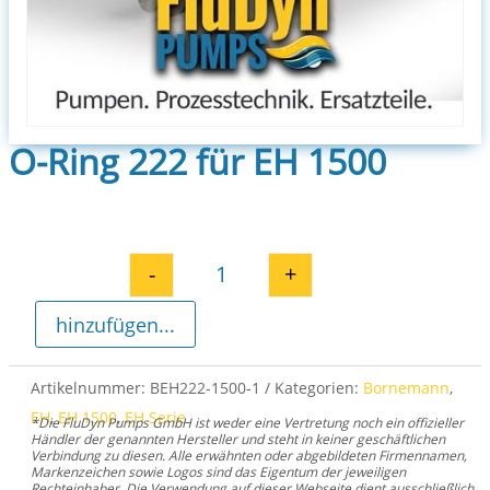
O-Ring 222 für EH 1500
-
+
O-Ring 222 für EH 1500 Menge
hinzufügen...
Artikelnummer:
BEH222-1500-1
Kategorien:
Bornemann
,
EH
,
EH 1500
,
EH Serie
*Die FluDyn Pumps GmbH ist weder eine Vertretung noch ein offizieller
Händler der genannten Hersteller und steht in keiner geschäftlichen
Verbindung zu diesen. Alle erwähnten oder abgebildeten Firmennamen,
Markenzeichen sowie Logos sind das Eigentum der jeweiligen
Rechteinhaber. Die Verwendung auf dieser Webseite dient ausschließlich