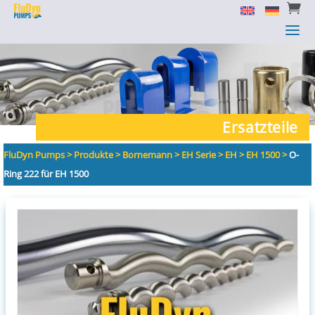


a
a
Ersatzteile
FluDyn Pumps
>
Produkte
>
Bornemann
>
EH Serie
>
EH
>
EH 1500
>
O-
Ring 222 für EH 1500