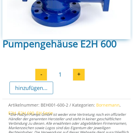
Pumpengehäuse E2H 600
-
+
Pumpengehäuse E2H 600 Meng
hinzufügen...
Artikelnummer:
BEH001-600-2
Kategorien:
Bornemann
,
E2H
,
E2H 600
,
EH Serie
*Die FluDyn Pumps GmbH ist weder eine Vertretung noch ein offizieller
Händler der genannten Hersteller und steht in keiner geschäftlichen
Verbindung zu diesen. Alle erwähnten oder abgebildeten Firmennamen,
Markenzeichen sowie Logos sind das Eigentum der jeweiligen
Rechteinhaber. Die Verwendung auf dieser Webseite dient ausschließlich