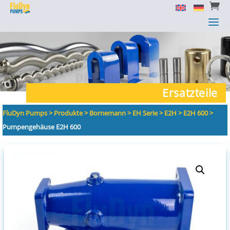


a
a
Ersatzteile
FluDyn Pumps
>
Produkte
>
Bornemann
>
EH Serie
>
E2H
>
E2H 600
>
Pumpengehäuse E2H 600