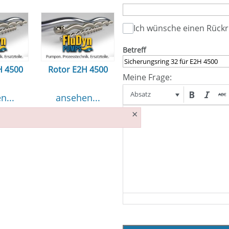
Ich wünsche einen Rückr
Betreff
H 4500
Rotor E2H 4500
Meine Frage:
Absatz
n...
ansehen...
×