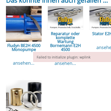
Das könnte Ihnen auch gefallen …
Reparatur oder
Stator E2
komplette
Wartung
Fludyn BE2H 4500
Bornemann E2H
ansehe
Monopumpe
4500
Failed to initialize plugin: wplink
ansehen...
ansehen...
Failed to initialize plugin: wplink