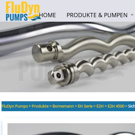
HOME
PRODUKTE & PUMPEN
HOME
PRODUKTE & PUMPEN
FluDyn Pumps
>
Produkte
>
Bornemann
>
EH Serie
>
E2H
>
E2H 4500
>
Sic