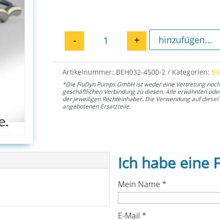
-
+
hinzufügen...
Sicherungsring 32 für E2H 45
Artikelnummer:
BEH032-4500-2
Kategorien:
B
*Die FluDyn Pumps GmbH ist weder eine Vertretung noch ei
geschäftlichen Verbindung zu diesen. Alle erwähnten od
der jeweiligen Rechteinhaber. Die Verwendung auf dieser 
angebotenen Ersatzteile.
Ich habe eine 
Mein Name
*
E-Mail
*