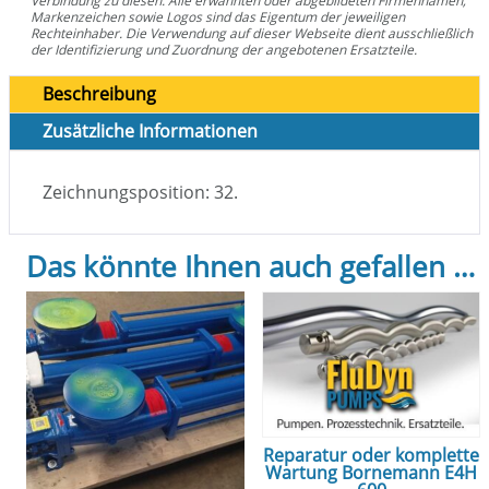
Verbindung zu diesen. Alle erwähnten oder abgebildeten Firmennamen,
Markenzeichen sowie Logos sind das Eigentum der jeweiligen
Rechteinhaber. Die Verwendung auf dieser Webseite dient ausschließlich
der Identifizierung und Zuordnung der angebotenen Ersatzteile.
Beschreibung
Zusätzliche Informationen
Zeichnungsposition: 32.
Das könnte Ihnen auch gefallen …
Reparatur oder komplette
Wartung Bornemann E4H