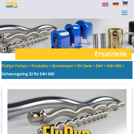


a
a
Ersatzteile
FluDyn Pumps
>
Produkte
>
Bornemann
>
EH Serie
>
E4H
>
E4H 600
>
Sicherungsring 32 für E4H 600