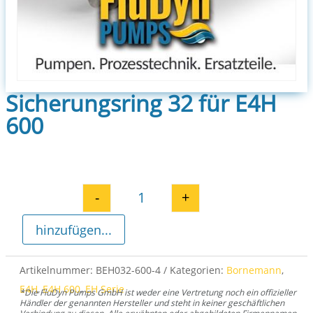
Sicherungsring 32 für E4H
600
-
+
Sicherungsring 32 für E4H 600 
hinzufügen...
Artikelnummer:
BEH032-600-4
Kategorien:
Bornemann
,
E4H
,
E4H 600
,
EH Serie
*Die FluDyn Pumps GmbH ist weder eine Vertretung noch ein offizieller
Händler der genannten Hersteller und steht in keiner geschäftlichen