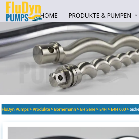
HOME
PRODUKTE & PUMPEN
HOME
PRODUKTE & PUMPEN
FluDyn Pumps
>
Produkte
>
Bornemann
>
EH Serie
>
E4H
>
E4H 600
>
Sich