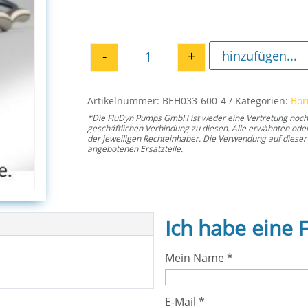
-
+
hinzufügen...
Sicherungsring 33 für E4H 600
Artikelnummer:
BEH033-600-4
Kategorien:
Bo
*Die FluDyn Pumps GmbH ist weder eine Vertretung noch ei
geschäftlichen Verbindung zu diesen. Alle erwähnten od
der jeweiligen Rechteinhaber. Die Verwendung auf dieser 
angebotenen Ersatzteile.
Ich habe eine 
Mein Name
*
E-Mail
*