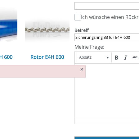
Ich wünsche einen Rückr
Betreff
Meine Frage:
4H 600
Rotor E4H 600
Absatz
×
n...
ansehen...