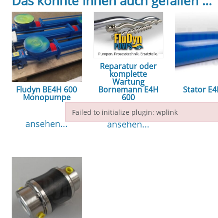
Das könnte Ihnen auch gefallen …
Reparatur oder
komplette
Wartung
Fludyn BE4H 600
Stator E
Bornemann E4H
Monopumpe
600
Failed to initialize plugin: wplink
ansehe
ansehen...
ansehen...
Failed to initialize plugin: wplink