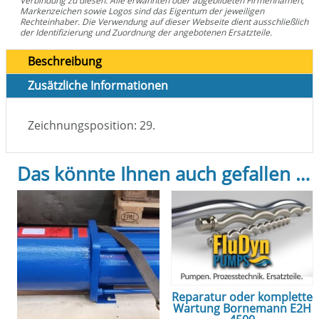
Verbindung zu diesen. Alle erwähnten oder abgebildeten Firmennamen,
Markenzeichen sowie Logos sind das Eigentum der jeweiligen
Rechteinhaber. Die Verwendung auf dieser Webseite dient ausschließlich
der Identifizierung und Zuordnung der angebotenen Ersatzteile.
Beschreibung
Zusätzliche Informationen
Zeichnungsposition: 29.
Das könnte Ihnen auch gefallen …
Reparatur oder komplette
Wartung Bornemann E2H