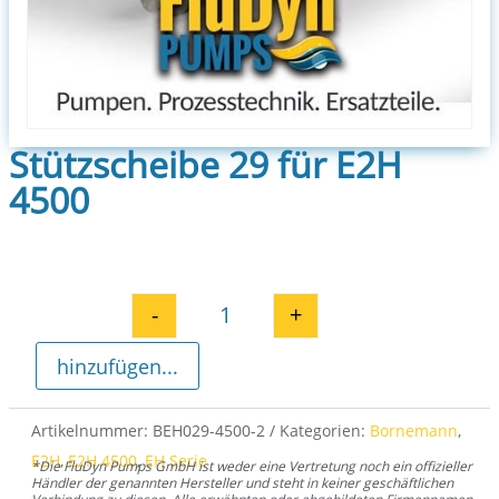
Stützscheibe 29 für E2H
4500
-
+
Stützscheibe 29 für E2H 4500 M
hinzufügen...
Artikelnummer:
BEH029-4500-2
Kategorien:
Bornemann
,
E2H
,
E2H 4500
,
EH Serie
*Die FluDyn Pumps GmbH ist weder eine Vertretung noch ein offizieller
Händler der genannten Hersteller und steht in keiner geschäftlichen