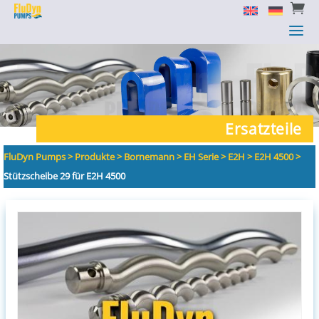


a
a
Ersatzteile
FluDyn Pumps
>
Produkte
>
Bornemann
>
EH Serie
>
E2H
>
E2H 4500
>
Stützscheibe 29 für E2H 4500