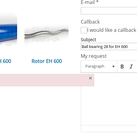
E-mail
*
Callback
I would like a callback
Subject
My request
H 600
Rotor EH 600
Paragraph
n...
ansehen...
×