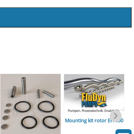
Mounting kit rotor EH 600
m