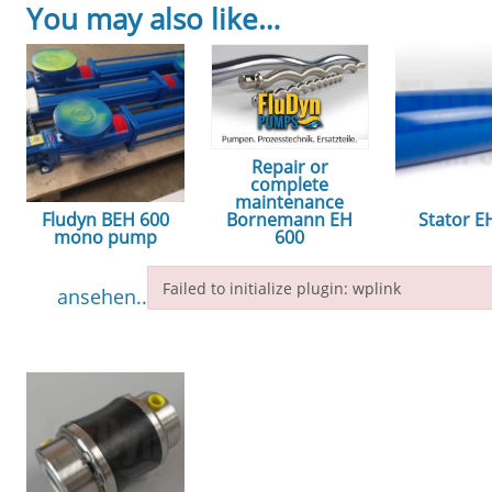
You may also like…
Repair or
complete
maintenance
Fludyn BEH 600
Stator E
Bornemann EH
mono pump
600
ansehe
Failed to initialize plugin: wplink
ansehen...
ansehen...
Failed to initialize plugin: wplink