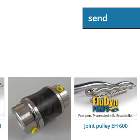
send
H
Joint pulley EH 600