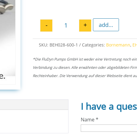
-
+
add...
Ball bearing 28 for EH 600 quan
SKU:
BEH028-600-1
Categories:
Bornemann
,
E
*Die FluDyn Pumps GmbH ist weder eine Vertretung noch ein of
Verbindung zu diesen. Alle erwähnten oder abgebildeten Fi
Rechteinhaber. Die Verwendung auf dieser Webseite dient aus
I have a ques
Name
*