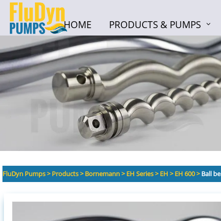
HOME
PRODUCTS & PUMPS
HOME
PRODUCTS & PUMPS
FluDyn Pumps
>
Products
>
Bornemann
>
EH Series
>
EH
>
EH 600
>
Ball b