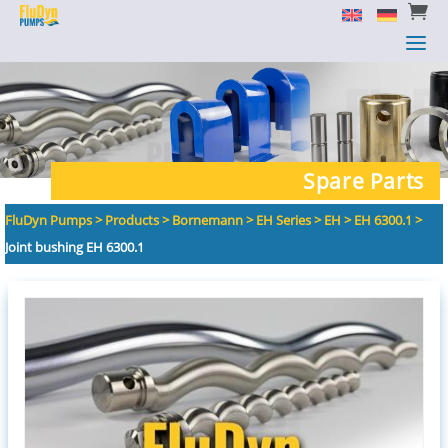


a
a
Spare Parts
FluDyn Pumps
>
Products
>
Bornemann
>
EH Series
>
EH
>
EH 6300.1
>
Joint bushing EH 6300.1