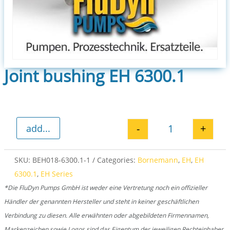
Joint bushing EH 6300.1
-
+
add...
Joint bushing E
SKU:
BEH018-6300.1-1
Categories:
Bornemann
,
EH
,
EH
6300.1
,
EH Series
*Die FluDyn Pumps GmbH ist weder eine Vertretung noch ein offizieller
Händler der genannten Hersteller und steht in keiner geschäftlichen
Verbindung zu diesen. Alle erwähnten oder abgebildeten Firmennamen,
Markenzeichen sowie Logos sind das Eigentum der jeweiligen Rechteinhaber.