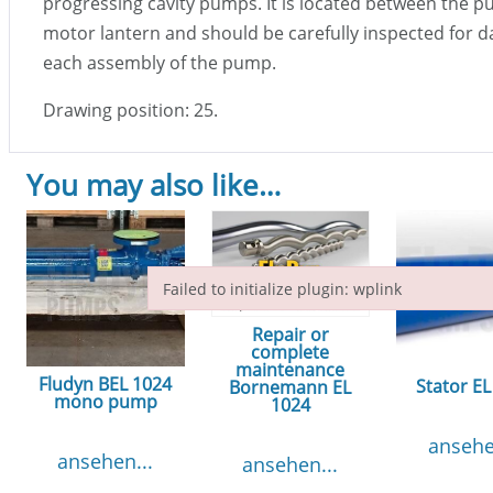
progressing cavity pumps. It is located between the 
motor lantern and should be carefully inspected for 
each assembly of the pump.
Drawing position: 25.
You may also like…
Failed to initialize plugin: wplink
Failed to initialize plugin: wplink
Repair or
complete
maintenance
Fludyn BEL 1024
Stator EL
Bornemann EL
mono pump
1024
ansehe
ansehen...
ansehen...