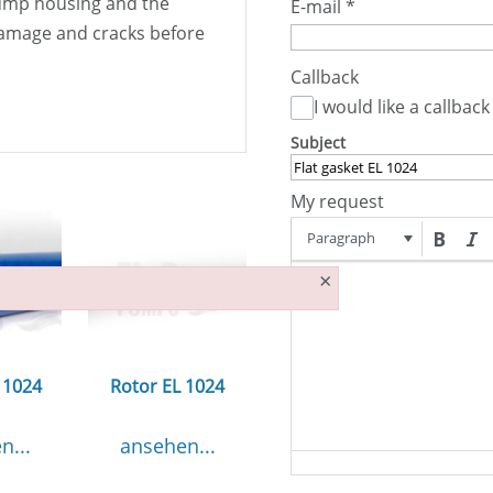
pump housing and the
E-mail
*
damage and cracks before
Callback
I would like a callback
Subject
My request
Paragraph
×
 1024
Rotor EL 1024
n...
ansehen...