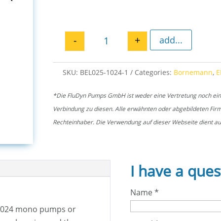
-
+
add...
Flat gasket EL 1024 quantity
SKU:
BEL025-1024-1
Categories:
Bornemann
,
E
*Die FluDyn Pumps GmbH ist weder eine Vertretung noch ein of
Verbindung zu diesen. Alle erwähnten oder abgebildeten Fi
Rechteinhaber. Die Verwendung auf dieser Webseite dient aus
I have a ques
Name
*
1024 mono pumps or